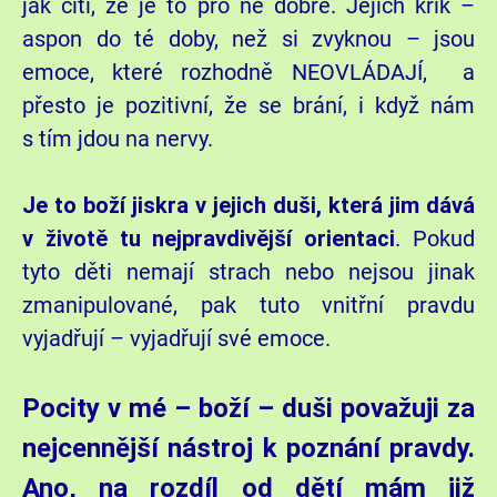
jak cítí, že je to pro ně dobré. Jejich křik –
aspon do té doby, než si zvyknou – jsou
emoce, které rozhodně NEOVLÁDAJÍ, a
přesto je pozitivní, že se brání, i když nám
s tím jdou na nervy.
Je to boží jiskra v jejich duši, která jim dává
v životě tu nejpravdivější orientaci
. Pokud
tyto děti nemají strach nebo nejsou jinak
zmanipulované, pak tuto vnitřní pravdu
vyjadřují – vyjadřují své emoce.
Pocity v mé – boží – duši považuji za
nejcennější nástroj k poznání pravdy.
Ano, na rozdíl od dětí mám již