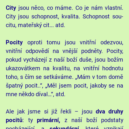
City
jsou něco, co máme. Co je nám vlastní.
City jsou schopnost, kvalita. Schopnost sou-
citu, mateřský cit... atd.
Pocity
oproti tomu jsou vnitřní odezvou,
vnitřní odpovědí na vnější podněty. Pocity,
pokud vycházejí z naší boží duše, jsou božím
ukazovátkem na kvalitu, na vnitřní hodnotu
toho, s čím se setkáváme. „Mám v tom domě
špatný pocit..“, „Měl jsem pocit, jakoby se na
mne někdo díval…“, atd.
Ale jak jsme si již řekli – jsou
dva druhy
pocitů
: ty
primární,
z naší boží podstaty
pocházející, a
sekundární
, které vznikají