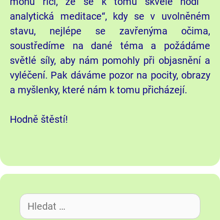
mohu říci, že se k tomu skvěle hodí “
analytická meditace“, kdy se v uvolněném
stavu, nejlépe se zavřenýma očima,
soustředíme na dané téma a požádáme
světlé síly, aby nám pomohly při objasnění a
vyléčení. Pak dáváme pozor na pocity, obrazy
a myšlenky, které nám k tomu přicházejí.
Hodně štěstí!
Hledat: