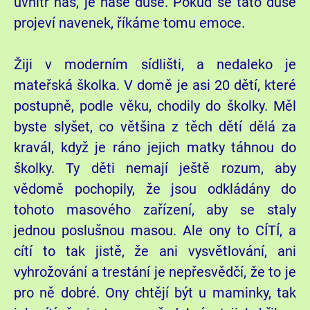
uvnitř nás, je naše duše. Pokud se tato duše
projeví navenek, říkáme tomu emoce.
Žiji v moderním sídlišti, a nedaleko je
mateřská školka. V domě je asi 20 dětí, které
postupně, podle věku, chodily do školky. Měl
byste slyšet, co většina z těch dětí dělá za
kravál, když je ráno jejich matky táhnou do
školky. Ty děti nemají ještě rozum, aby
vědomě pochopily, že jsou odkládány do
tohoto masového zařízení, aby se staly
jednou poslušnou masou. Ale ony to CÍTÍ, a
cítí to tak jistě, že ani vysvětlování, ani
vyhrožování a trestání je nepřesvědčí, že to je
pro ně dobré. Ony chtějí být u maminky, tak