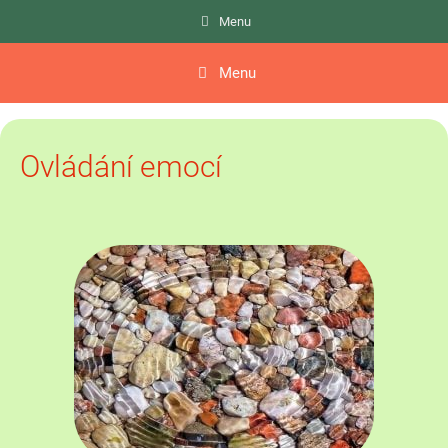
Přeskočit
Menu
na
obsah
Menu
Ovládání emocí