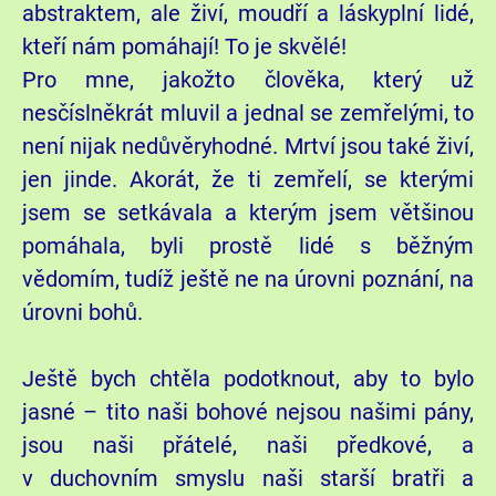
abstraktem, ale živí, moudří a láskyplní lidé,
kteří nám pomáhají! To je skvělé!
Pro mne, jakožto člověka, který už
nesčíslněkrát mluvil a jednal se zemřelými, to
není nijak nedůvěryhodné. Mrtví jsou také živí,
jen jinde. Akorát, že ti zemřelí, se kterými
jsem se setkávala a kterým jsem většinou
pomáhala, byli prostě lidé s běžným
vědomím, tudíž ještě ne na úrovni poznání, na
úrovni bohů.
Ještě bych chtěla podotknout, aby to bylo
jasné – tito naši bohové nejsou našimi pány,
jsou naši přátelé, naši předkové, a
v duchovním smyslu naši starší bratři a