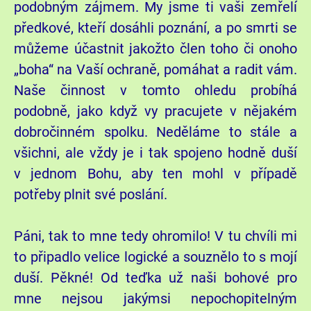
podobným zájmem. My jsme ti vaši zemřelí
předkové, kteří dosáhli poznání, a po smrti se
můžeme účastnit jakožto člen toho či onoho
„boha“ na Vaší ochraně, pomáhat a radit vám.
Naše činnost v tomto ohledu probíhá
podobně, jako když vy pracujete v nějakém
dobročinném spolku. Neděláme to stále a
všichni, ale vždy je i tak spojeno hodně duší
v jednom Bohu, aby ten mohl v případě
potřeby plnit své poslání.
Páni, tak to mne tedy ohromilo! V tu chvíli mi
to připadlo velice logické a souznělo to s mojí
duší. Pěkné! Od teďka už naši bohové pro
mne nejsou jakýmsi nepochopitelným