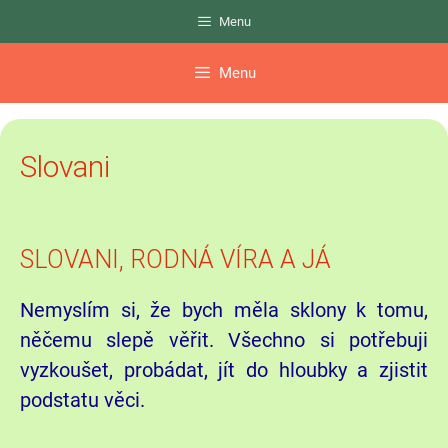
Přeskočit
Menu
na
obsah
Menu
Slovani
SLOVANI, RODNÁ VÍRA A JÁ
Nemyslím si, že bych měla sklony k tomu,
něčemu slepě věřit. Všechno si potřebuji
vyzkoušet, probádat, jít do hloubky a zjistit
podstatu věci.