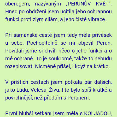
oberegem, nazývaným „PERUNŮV KVĚT“.
Hned po obdržení jsem ucítila jeho ochrannou
funkci proti zlým silám, a jeho čisté vibrace.
Při šamanské cestě jsem tedy měla přívěsek
u sebe. Pochopitelně se mi objevil Perun.
Povídali jsme si chvíli něco o jeho funkci a o
mé ochraně. To je soukromé, takže to nebudu
rozepisovat. Nicméně přišel, i když na krátko.
V příštích cestách jsem potkala pár dalších,
jako Ladu, Velesa, Živu. I to bylo spíš krátké a
povrchnější, než předtím s Perunem.
První hlubší setkání jsem měla s KOLJADOU,