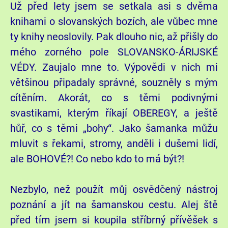
Už před lety jsem se setkala asi s dvěma
knihami o slovanských bozích, ale vůbec mne
ty knihy neoslovily. Pak dlouho nic, až přišly do
mého zorného pole SLOVANSKO-ÁRIJSKÉ
VÉDY. Zaujalo mne to. Výpovědi v nich mi
většinou připadaly správné, souzněly s mým
cítěním. Akorát, co s těmi podivnými
svastikami, kterým říkají OBEREGY, a ještě
hůř, co s těmi „bohy“. Jako šamanka můžu
mluvit s řekami, stromy, anděli i dušemi lidí,
ale BOHOVÉ?! Co nebo kdo to má být?!
Nezbylo, než použít můj osvědčený nástroj
poznání a jít na šamanskou cestu. Alej ště
před tím jsem si koupila stříbrný přívěšek s