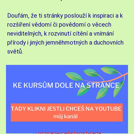
Doufám, že ti stránky poslouží k inspiraci a k
rozšíření vědomí či povědomí o věcech
neviditelných, k rozvinutí cítění a vnímání
přírody i jiných jemněhmotných a duchovních
světů.