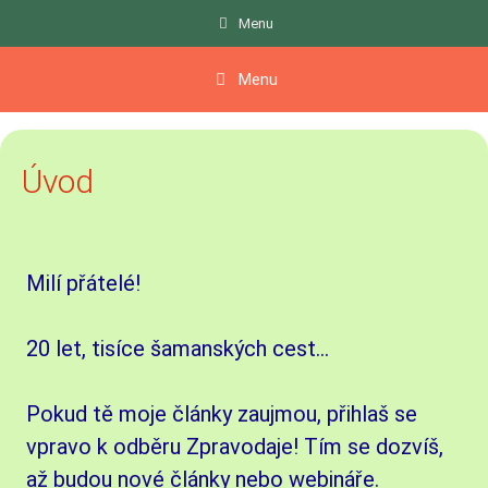
Přeskočit
Menu
na
obsah
Menu
Úvod
Milí přátelé!
20 let, tisíce šamanských cest...
Pokud tě moje články zaujmou, přihlaš se
vpravo k odběru Zpravodaje! Tím se dozvíš,
až budou nové články nebo webináře.