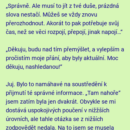
„Správně. Ale musí to jít z tvé duše, prázdná
slova nestačí. Můžeš se vždy znovu
přerozhodnout. Akorát to pak potřebuje svůj
čas, než se věci rozpojí, přepojí, jinak napojí…“
„Děkuju, budu nad tím přemýšlet, a vylepším a
pročistím moje přání, aby byly aktuální. Moc
děkuju, nashledanou!“
Juj. Bylo to namáhavé na soustředění k
přijmutí té správné informace. „Tam nahoře“
jsem zatím byla jen dvakrát. Obvykle se mi
dostává uspokojivých poučení v nižžších
úrovních, ale tahle otázka se z nižších
zodpovědět nedala. Na to jsem se musela