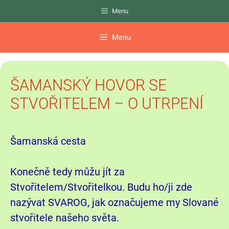
Přeskočit
Menu
na
obsah
Menu
ŠAMANSKÝ HOVOR SE
STVOŘITELEM – O UTRPENÍ
Šamanská cesta
Konečně tedy můžu jít za
Stvořitelem/Stvořitelkou. Budu ho/ji zde
nazývat SVAROG, jak označujeme my Slované
stvořitele našeho světa.