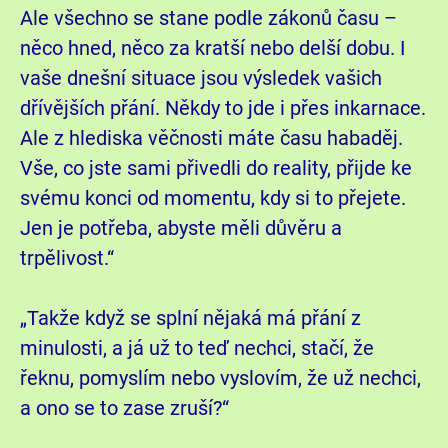
Ale všechno se stane podle zákonů času –
něco hned, něco za kratší nebo delší dobu. I
vaše dnešní situace jsou výsledek vašich
dřívějších přání. Někdy to jde i přes inkarnace.
Ale z hlediska věčnosti máte času habaděj.
Vše, co jste sami přivedli do reality, přijde ke
svému konci od momentu, kdy si to přejete.
Jen je potřeba, abyste měli důvěru a
trpělivost.“
„Takže když se splní nějaká má přání z
minulosti, a já už to teď nechci, stačí, že
řeknu, pomyslím nebo vyslovím, že už nechci,
a ono se to zase zruší?“